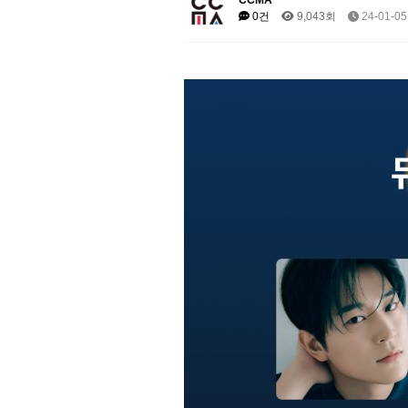
CCMA
0건
9,043회
24-01-05