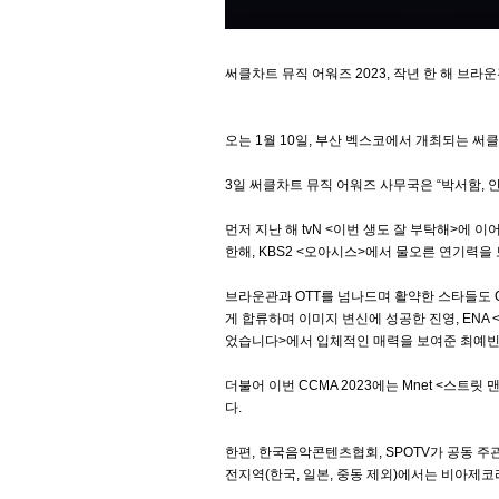
써클차트 뮤직 어워즈 2023, 작년 한 해 브
오는 1월 10일, 부산 벡스코에서 개최되는 써클
3일 써클차트 뮤직 어워즈 사무국은 “박서함, 안보
먼저 지난 해 tvN <이번 생도 잘 부탁해>에
한해, KBS2 <오아시스>에서 물오른 연기력을 
브라운관과 OTT를 넘나드며 활약한 스타들도 C
게 합류하며 이미지 변신에 성공한 진영, ENA 
었습니다>에서 입체적인 매력을 보여준 최예빈,
더불어 이번 CCMA 2023에는 Mnet <스트
다.
한편, 한국음악콘텐츠협회, SPOTV가 공동 주관
전지역(한국, 일본, 중동 제외)에서는 비아제코리