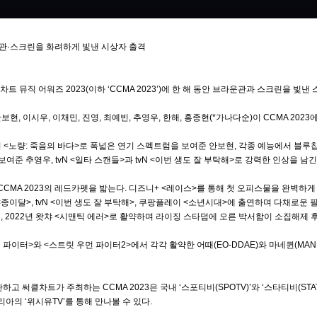
라운관·스크린을 화려하게 빛낸 시상자 출격
차트 뮤직 어워즈 2023(이하 ‘CCMA 2023’)에 한 해 동안 브라운관과 스크린을 빛
현, 이시우, 이채민, 진영, 최예빈, 추영우, 한해, 홍종현(*가나다순)이 CCMA 202
 이어 <노량: 죽음의 바다>로 폭넓은 연기 스펙트럼을 보여준 안보현, 각종 예능에서 블
보여준 추영우, tvN <일타 스캔들>과 tvN <이번 생도 잘 부탁해>로 강력한 인상을 
CMA 2023의 레드카펫을 밟는다. 디즈니+ <레이스>를 통해 첫 오피스물을 완벽하게
<종이달>, tvN <이번 생도 잘 부탁해>, 쿠팡플레이 <소년시대>에 출연하며 다채로운 
 2022년 왓챠 <시맨틱 에러>로 활약하며 라이징 스타덤에 오른 박서함이 소집해제 후
릿 맨 파이터>와 <스트릿 우먼 파이터2>에서 각각 활약한 어때(EO-DDAE)와 마네퀸(M
하고 써클차트가 주최하는 CCMA 2023은 국내 ‘스포티비(SPOTV)’와 ‘스타티비(ST
아의 ‘위시유TV’를 통해 만나볼 수 있다.